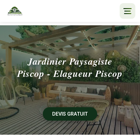
ACCUEIL
NOS SERVICES
Jardinier Paysagiste
L'ENTREPRISE
Piscop - Elagueur Piscop
DEVIS GRATUIT
06 41 39 82 25
DEVIS GRATUIT