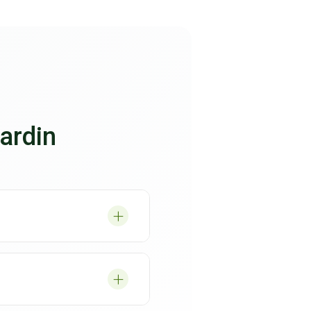
ardin
bes, que la pelouse est
éal après l'achat d'une