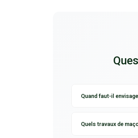
Ques
Quand faut-il envisage
Une rénovation est cons
Quels travaux de maç
abîmée, ou que l'aménag
maison.